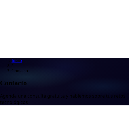
Inicio
/
Contacto
Contacto
Agenda una consulta gratuita y hablemos sobre tus retos
tecnológicos