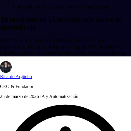
Tu inversión en IA necesita una curva de aprendizaje
Tu inversión en IA necesita una curva de
aprendizaje
Anthropic analizó cómo cambia el uso de IA con
experiencia. Usuarios veteranos logran 73% de éxito vs
67% de nuevos. La diferencia: iteración, no herramientas.
Ricardo Argüello
CEO & Fundador
25 de marzo de 2026
IA y Automatización